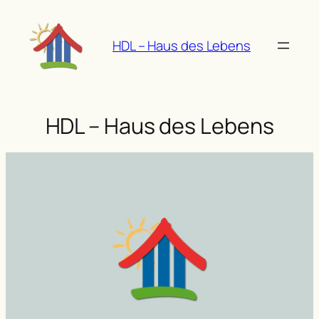
Zum
Inhalt
HDL – Haus des Lebens
springen
HDL – Haus des Lebens