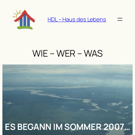
Zum
Inhalt
HDL – Haus des Lebens
springen
WIE – WER – WAS
ES BEGANN IM SOMMER 2007…