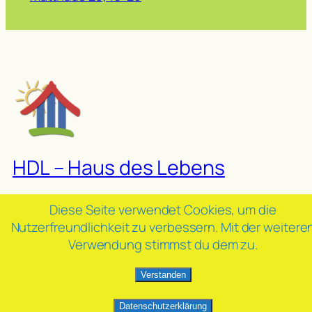
HDL – Haus des Lebens
Diese Seite verwendet Cookies, um die
Verein zur Förderung sozial-missionarischer
Nutzerfreundlichkeit zu verbessern. Mit der weitere
Projekte
Verwendung stimmst du dem zu.
Luisental 24, 58509 Lüdenscheid
Verstanden
Datenschutzerklärung